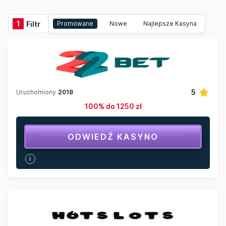
1
Filtr
Promowane
Nowe
Najlepsze Kasyna
100% do 1250 zł
5 PLN
Min Dep
50x,
WDZ
Nowi klienci,
Bonus dla
5
Uruchomiony
2018
2018
Uruchomiony
100% do 1250 zł
Alfa Bank, Astropay Card, Bank
Metody Wypłaty
Transfer, Bank Transfer (Express), Bank Wire Transfer,
BBVA, Bitshares, BM Wallet, Boku, Boleto Bancário,
ODWIEDŹ KASYNO
Bitcoin, Bitcoin Cash, CepBank, Dankort, DineroMail,
Dogecoin, ecoPayz, Entercash, Entropay, E-Pay, EPS,
ethereum, Euteller, faktura.ru, Flexepin, GiroPay,
iDEAL, Instant Banking, Jeton, LINE Pay, Litecoin,
Lobanet, Maestro (by MasterCard), MasterCard,
Megafon, MobiCash, Moneta.ru, eMoneySafe, MTC,
Multibanco, NEM, Neosurf, Neteller, Nordea, OXXO,
100% do 500 zł
Pago Fácil, Pay4Fun, PayBox, Payeer, Paykasa,
Paysafe, Paytrust88, Perfect Money, Portmanat,
€10
Min Dep
40x,
WDZ
Nowi klienci,
Bonus dla