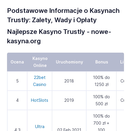
Podstawowe Informacje o Kasynach
Trustly: Zalety, Wady i Opłaty
Najlepsze Kasyno Trustly - nowe-
kasyna.org
Kasyno
Ocena
Uruchomiony
Bonus
Licen
Online
22bet
100% do
5
2018
Cura
Casino
1250 zł
100% do
4
HotSlots
2019
Cura
500 zł
100% do
700 zł +
Ultra
4.3
02.Feb.2021
100
MG