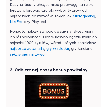
Kasyno trustly chcące mieć przewagę na rynku,
będzie oferować szeroki wybór tytułów od
najlepszych dostawców, takich jak
Microgaming
,
NetEnt
czy Playtech.
Ponadto należy zwrócić uwagę na jakość gier i
ich różnorodność. Dobre kasyno będzie miało co
najmniej 1000 tytułów, wśród których znajdziesz
najlepsze automaty
,
gry w ruletkę
, gry karciane i
sekcję gier na żywo
.
3. Odbierz najlepszy bonus powitalny