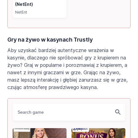
(NetEnt)
NetEnt
Gry na żywo w kasynach Trustly
Aby uzyskać bardziej autentyczne wrażenia w
kasynie, dlaczego nie spróbować gry z krupierem na
żywo? Graj w popularne i porozmawiaj z krupierem, a
nawet z innymi graczami w grze. Grając na żywo,
masz lepszą interakcję i głębiej zanurzasz się w grze,
czując atmosferę prawdziwego kasyna.