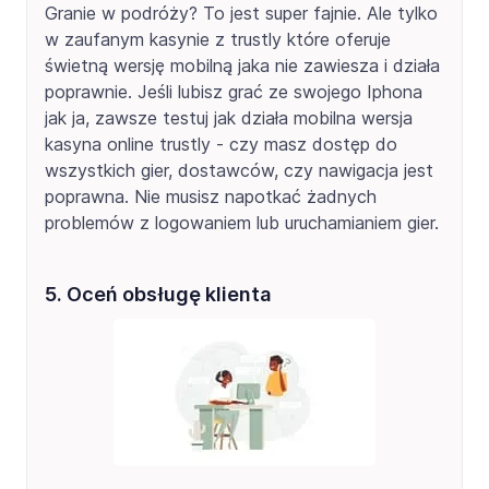
Granie w podróży? To jest super fajnie. Ale tylko
w zaufanym kasynie z trustly które oferuje
świetną wersję mobilną jaka nie zawiesza i działa
poprawnie. Jeśli lubisz grać ze swojego Iphona
jak ja, zawsze testuj jak działa mobilna wersja
kasyna online trustly - czy masz dostęp do
wszystkich gier, dostawców, czy nawigacja jest
poprawna. Nie musisz napotkać żadnych
problemów z logowaniem lub uruchamianiem gier.
5. Oceń obsługę klienta