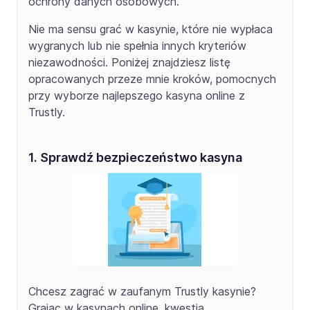
Jak Złożyć Wypłatę za Pomocą Trustly?
ochrony danych osobowych.
Kasyno płatność Trustly: co warto
Nie ma sensu grać w kasynie, które nie wypłaca
znać?
wygranych lub nie spełnia innych kryteriów
niezawodności. Poniżej znajdziesz listę
Alternatywy do Kasyn Online Trustly
opracowanych przeze mnie kroków, pomocnych
Kasyno z platnoscia Neteller
przy wyborze najlepszego kasyna online z
Trustly.
Kasyno z platnoscia Astropay
Kasyno z platnoscia Skrill
1. Sprawdź bezpieczeństwo kasyna
Kasyno z platnoscia Bitcoin
Dlaczego Możesz Zaufać Moim
Recenzjom?
Czarna Lista Trustly Kasyn
Podsumowanie
faq.block_title
Chcesz zagrać w zaufanym Trustly kasynie?
Grając w kasynach online, kwestia