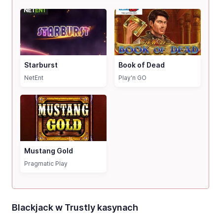
Graj za darmo
Graj za darmo
Starburst
Book of Dead
NetEnt
Play'n GO
Graj za darmo
Mustang Gold
Pragmatic Play
Blackjack w Trustly kasynach