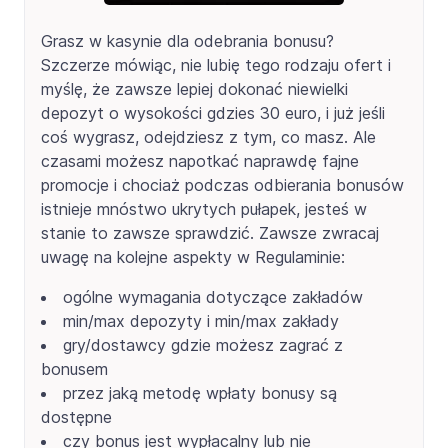
Grasz w kasynie dla odebrania bonusu?
Szczerze mówiąc, nie lubię tego rodzaju ofert i
myślę, że zawsze lepiej dokonać niewielki
depozyt o wysokości gdzies 30 euro, i już jeśli
coś wygrasz, odejdziesz z tym, co masz. Ale
czasami możesz napotkać naprawdę fajne
promocje i chociaż podczas odbierania bonusów
istnieje mnóstwo ukrytych pułapek, jesteś w
stanie to zawsze sprawdzić. Zawsze zwracaj
uwagę na kolejne aspekty w Regulaminie:
ogólne wymagania dotyczące zakładów
min/max depozyty i min/max zakłady
gry/dostawcy gdzie możesz zagrać z
bonusem
przez jaką metodę wpłaty bonusy są
dostępne
czy bonus jest wypłacalny lub nie