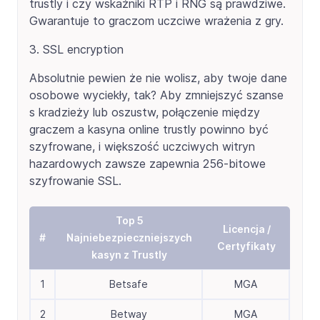
trustly i czy wskaźniki RTP i RNG są prawdziwe.
Gwarantuje to graczom uczciwe wrażenia z gry.
3. SSL encryption
Absolutnie pewien że nie wolisz, aby twoje dane
osobowe wyciekły, tak? Aby zmniejszyć szanse
s kradzieży lub oszustw, połączenie między
graczem a kasyna online trustly powinno być
szyfrowane, i większość uczciwych witryn
hazardowych zawsze zapewnia 256-bitowe
szyfrowanie SSL.
Top 5
Licencja /
#
Najniebezpieczniejszych
Certyfikaty
kasyn z Trustly
1
Betsafe
MGA
2
Betway
MGA