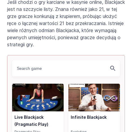
Jeśli chodzi o gry karciane w kasynie online, Blackjack
jest na szczycie listy. Znana również jako 21, w tej
grze gracze konkurują z krupierem, próbując ułożyć
ręce o łącznej wartości 21 bez przekraczania. Istnieje
wiele różnych odmian Blackjacka, które wymagają
pewnych umiejętności, ponieważ gracze decydują o
strategii gry.
Więcej informacji
Więcej informacji
Live Blackjack
Infinite Blackjack
(Pragmatic Play)
Pragmatic Play
Evolution