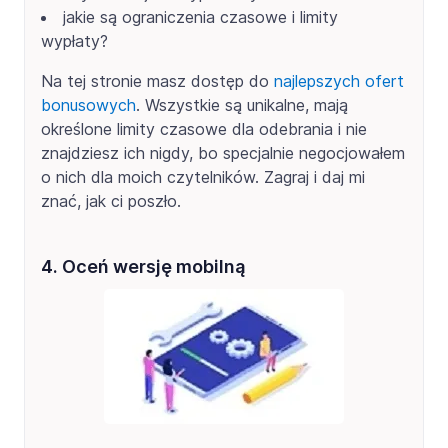
jakie są ograniczenia czasowe i limity
wypłaty?
Na tej stronie masz dostęp do
najlepszych ofert
bonusowych
. Wszystkie są unikalne, mają
określone limity czasowe dla odebrania i nie
znajdziesz ich nigdy, bo specjalnie negocjowałem
o nich dla moich czytelników. Zagraj i daj mi
znać, jak ci poszło.
4. Oceń wersję mobilną