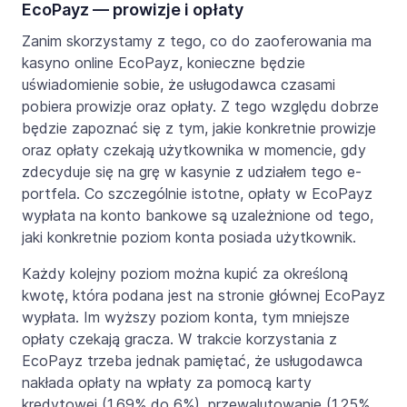
EcoPayz — prowizje i opłaty
Zanim skorzystamy z tego, co do zaoferowania ma
kasyno online EcoPayz, konieczne będzie
uświadomienie sobie, że usługodawca czasami
pobiera prowizje oraz opłaty. Z tego względu dobrze
będzie zapoznać się z tym, jakie konkretnie prowizje
oraz opłaty czekają użytkownika w momencie, gdy
zdecyduje się na grę w kasynie z udziałem tego e-
portfela. Co szczególnie istotne, opłaty w EcoPayz
wypłata na konto bankowe są uzależnione od tego,
jaki konkretnie poziom konta posiada użytkownik.
Każdy kolejny poziom można kupić za określoną
kwotę, która podana jest na stronie głównej EcoPayz
wypłata. Im wyższy poziom konta, tym mniejsze
opłaty czekają gracza. W trakcie korzystania z
EcoPayz trzeba jednak pamiętać, że usługodawca
nakłada opłaty na wpłaty za pomocą karty
kredytowej (1,69% do 6%), przewalutowanie (1,25%