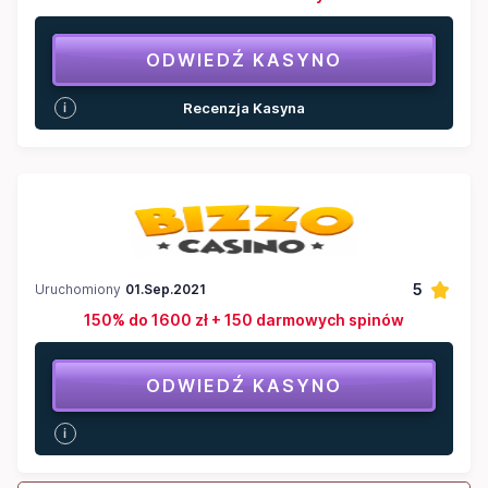
Astropay Card, CASHlib, ecoPayz,
Metody Wypłaty
ethereum, eZeeWallet, GiroPay, iDebit, INSTADEBIT,
Jeton, MasterCard, MiFinity, Neosurf, Sofort Banking,
ODWIEDŹ KASYNO
VISA
NetEnt, Microgaming, Big Time,
Oprogramowanie
Recenzja Kasyna
iSoftBet, Blueprint
Curaçao
Licencje
150% do 1600 zł + 150 darmowych spinów
80 PLN
Min Dep
40x,
WDZ
Nowi klienci,
Bonus dla
5
Uruchomiony
01.Sep.2021
01.Sep.2021
Uruchomiony
150% do 1600 zł + 150 darmowych spinów
Bitcoin, Bitcoin Cash, ethereum,
Metody Wypłaty
Maestro (by MasterCard), MasterCard, Tether, VISA
Betsoft, Yggdrasil, Wazdan,
Oprogramowanie
ODWIEDŹ KASYNO
Gamomat
Curaçao, Kahnawake
Licencje