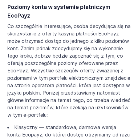
Poziomy konta w systemie płatniczym
EcoPayz
Co szczególnie interesujące, osoba decydująca się na
skorzystanie z oferty kasyna płatności EcoPayz
może otrzymać dostęp do jednego z kilku poziomów
kont. Zanim jednak zdecydujemy się na wykonanie
tego kroku, dobrze będzie zapoznać się z tym, co
oferują poszczególne poziomy oferowane przez
EcoPayz. Wszystkie szczegóły oferty związanej z
poziomami w tym portfelu elektronicznym znajdziecie
na stronie operatora płatności, która jest dostępna w
języku polskim. Poniżej przedstawiamy natomiast
główne informacje na temat tego, co trzeba wiedzieć
na temat poziomów, które czekają na użytkowników
w tym e-portfelu:
Klasyczny — standardowa, darmowa wersja
konta Ecopayz, do której dostęp otrzymamy od razu