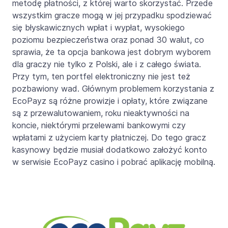
metodę płatności, z której warto skorzystać. Przede
wszystkim gracze mogą w jej przypadku spodziewać
się błyskawicznych wpłat i wypłat, wysokiego
poziomu bezpieczeństwa oraz ponad 30 walut, co
sprawia, że ta opcja bankowa jest dobrym wyborem
dla graczy nie tylko z Polski, ale i z całego świata.
Przy tym, ten portfel elektroniczny nie jest też
pozbawiony wad. Głównym problemem korzystania z
EcoPayz są różne prowizje i opłaty, które związane
są z przewalutowaniem, roku nieaktywności na
koncie, niektórymi przelewami bankowymi czy
wpłatami z użyciem karty płatniczej. Do tego gracz
kasynowy będzie musiał dodatkowo założyć konto
w serwisie EcoPayz casino i pobrać aplikację mobilną.