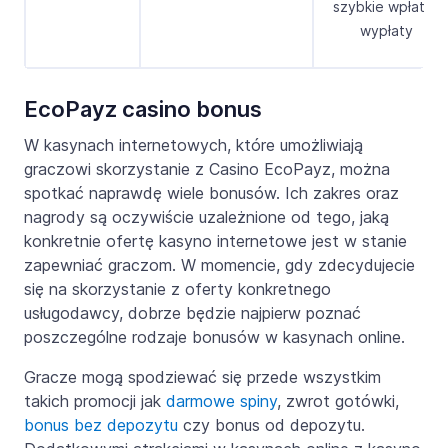
szybkie wpłaty i
wypłaty
EcoPayz casino bonus
W kasynach internetowych, które umożliwiają
graczowi skorzystanie z Casino EcoPayz, można
spotkać naprawdę wiele bonusów. Ich zakres oraz
nagrody są oczywiście uzależnione od tego, jaką
konkretnie ofertę kasyno internetowe jest w stanie
zapewniać graczom. W momencie, gdy zdecydujecie
się na skorzystanie z oferty konkretnego
usługodawcy, dobrze będzie najpierw poznać
poszczególne rodzaje bonusów w kasynach online.
Gracze mogą spodziewać się przede wszystkim
takich promocji jak
darmowe spiny
, zwrot gotówki,
bonus bez depozytu
czy bonus od depozytu.