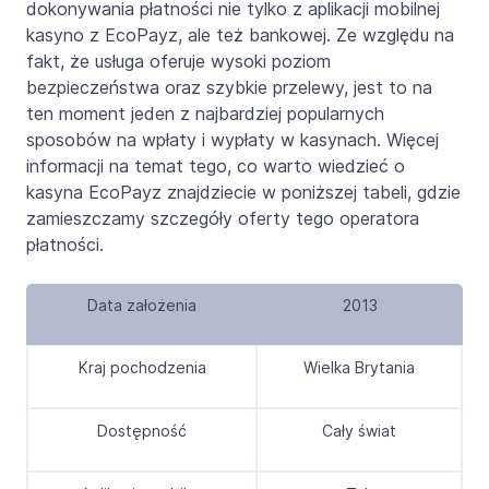
dokonywania płatności nie tylko z aplikacji mobilnej
kasynach online
kasyno z EcoPayz, ale też bankowej. Ze względu na
Alternatywne metody płatności EcoPayz
fakt, że usługa oferuje wysoki poziom
casino
bezpieczeństwa oraz szybkie przelewy, jest to na
ten moment jeden z najbardziej popularnych
EcoPayz casino bonus
sposobów na wpłaty i wypłaty w kasynach. Więcej
EcoPayz wypłata — instrukcja
informacji na temat tego, co warto wiedzieć o
kasyna EcoPayz znajdziecie w poniższej tabeli, gdzie
EcoPayz — prowizje i opłaty
zamieszczamy szczegóły oferty tego operatora
Plusy i minusy kasyna online EcoPayz
płatności.
Kasyna EcoPayz na telefon
Data założenia
2013
Kasyno EcoPayz opinie
faq.block_title
Kraj pochodzenia
Wielka Brytania
Gdzie można płacić EcoPayz jako
opcją wpłaty?
Dostępność
Cały świat
Czy płatność EcoPayz gwarantuje
bezpieczeństwo w kasynach?