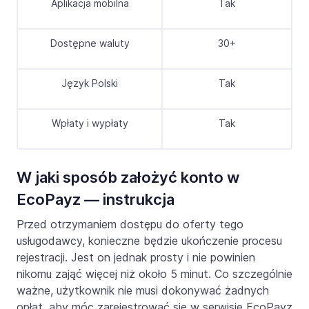
Aplikacja mobilna
Tak
Czy EcoPayz kasyna wiążą się z
koniecznością opłacania prowizji za wpłaty
Dostępne waluty
30+
i wypłaty?
Jakie wybrać kasyna płatność
Język Polski
Tak
EcoPayz?
Ile wynosi kasyno minimalna wpłata
Wpłaty i wypłaty
Tak
EcoPayz?
Czy rejestracja w systemie
płatniczym EcoPayz jest za darmo?
W jaki sposób założyć konto w
Czy serwis EcoPayz jest dostępny
EcoPayz — instrukcja
dla Polaków w kasynach online?
Przed otrzymaniem dostępu do oferty tego
usługodawcy, konieczne będzie ukończenie procesu
rejestracji. Jest on jednak prosty i nie powinien
nikomu zająć więcej niż około 5 minut. Co szczególnie
ważne, użytkownik nie musi dokonywać żadnych
opłat, aby móc zarejestrować się w serwisie EcoPayz