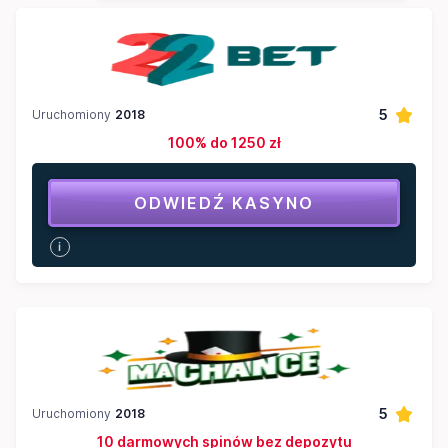
100% do 1250 zł
5 PLN
Min Dep
50x,
WDZ
Nowi klienci,
Bonus dla
5
Uruchomiony
2018
2018
Uruchomiony
100% do 1250 zł
Alfa Bank, Astropay Card, Bank
Metody Wypłaty
Transfer, Bank Transfer (Express), Bank Wire Transfer,
BBVA, Bitshares, BM Wallet, Boku, Boleto Bancário,
ODWIEDŹ KASYNO
Bitcoin, Bitcoin Cash, CepBank, Dankort, DineroMail,
Dogecoin, ecoPayz, Entercash, Entropay, E-Pay, EPS,
ethereum, Euteller, faktura.ru, Flexepin, GiroPay,
iDEAL, Instant Banking, Jeton, LINE Pay, Litecoin,
Lobanet, Maestro (by MasterCard), MasterCard,
Megafon, MobiCash, Moneta.ru, eMoneySafe, MTC,
Multibanco, NEM, Neosurf, Neteller, Nordea, OXXO,
10 darmowych spinów bez depozytu
Pago Fácil, Pay4Fun, PayBox, Payeer, Paykasa,
Paysafe, Paytrust88, Perfect Money, Portmanat,
€0
Min Dep
150x,
WDZ
Postepay, Privat 24 / Приват 24, QIWI, QQ Wallet,
QuickPay, Rapipago, RunPay, Safepay (Paysec),
5
Uruchomiony
2018
2018
Uruchomiony
SafetyPay, Santander, SberBank Online, SEPA, Siru
10 darmowych spinów bez depozytu