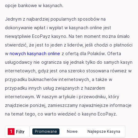
opcje bankowe w kasynach.
Jednym z najbardziej popularnych sposobów na
dokonywanie wpłat i wypłat w kasynach online jest
niewątpliwie EcoPayz kasyno. Na ten moment można śmiało
stwierdzić, że jest to jeden z liderów, jeśli chodzi o płatności
w
nowych kasynach online
z ofertą dla Polaków. Oferta
usługodawcy nie ogranicza się jednak tylko do samych kasyn
internetowych, gdyż jest ona szeroko stosowana również w
przypadku bukmacherów internetowych, a także w
przypadku innych usług związanych z hazardem
internetowym. W naszym artykule i przewodniku, który
znajdziecie poniżej, zamieszczamy najważniejsze informacje
na temat tego, co warto wiedzieć o kasyno EcoPayz.
1
Filtr
Promowane
Nowe
Najlepsze Kasyna