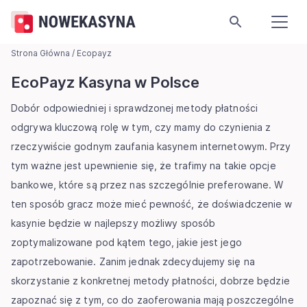
Strona Główna
/
Ecopayz
EcoPayz Kasyna w Polsce
Dobór odpowiedniej i sprawdzonej metody płatności
odgrywa kluczową rolę w tym, czy mamy do czynienia z
rzeczywiście godnym zaufania kasynem internetowym. Przy
tym ważne jest upewnienie się, że trafimy na takie opcje
bankowe, które są przez nas szczególnie preferowane. W
ten sposób gracz może mieć pewność, że doświadczenie w
kasynie będzie w najlepszy możliwy sposób
zoptymalizowane pod kątem tego, jakie jest jego
zapotrzebowanie. Zanim jednak zdecydujemy się na
skorzystanie z konkretnej metody płatności, dobrze będzie
zapoznać się z tym, co do zaoferowania mają poszczególne