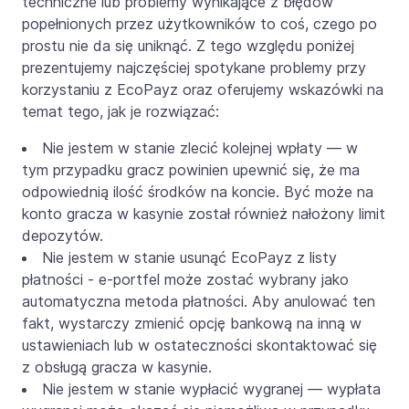
techniczne lub problemy wynikające z błędów
popełnionych przez użytkowników to coś, czego po
prostu nie da się uniknąć. Z tego względu poniżej
prezentujemy najczęściej spotykane problemy przy
korzystaniu z EcoPayz oraz oferujemy wskazówki na
temat tego, jak je rozwiązać:
Nie jestem w stanie zlecić kolejnej wpłaty — w
tym przypadku gracz powinien upewnić się, że ma
odpowiednią ilość środków na koncie. Być może na
konto gracza w kasynie został również nałożony limit
depozytów.
Nie jestem w stanie usunąć EcoPayz z listy
płatności - e-portfel może zostać wybrany jako
automatyczna metoda płatności. Aby anulować ten
fakt, wystarczy zmienić opcję bankową na inną w
ustawieniach lub w ostateczności skontaktować się
z obsługą gracza w kasynie.
Nie jestem w stanie wypłacić wygranej — wypłata