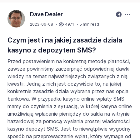
z depozytem SMS?
Dave Dealer
Kasyno za SMS — jak bardzo jest
bezpieczne?
2023-06-08
4971
5 min read
Jak wybrać kasyno z depozytem przez
Czym jest i na jakiej zasadzie działa
SMS?
kasyno z depozytem SMS?
W jaki sposób upewnić się, że zapewnia
kasyno online wpłaty SMS?
Przed postawieniem na konkretną metodę płatności,
zawsze powinniśmy zaczerpnąć odpowiedniej dawki
Dobre kasyno z płatnością SMS
wiedzy na temat najważniejszych związanych z nią
W jaki sposób przeprowadzić kasyno
kwestii. Jedną z nich jest oczywiście to, na jakiej
doładowanie SMS?
konkretnie zasadzie działa wybrana przez nas opcja
bankowa. W przypadku kasyno online wpłaty SMS
Zasady i warunki dla klientów SMS kasyno
mamy do czynienia z sytuacją, w której kasyna online
Zwróć uwagę na te ostrzeżenia na
umożliwiają wpłacanie pieniędzy do salda na witrynie
temat płatności za pomocą SMS
hazardowej za pomocą wysłania prostej wiadomości
kasyno depozyt SMS. Jest to niewątpliwie wygodny
Proces wypłaty z kasyna przez SMS
sposób na przeprowadzanie wpłat, który wymaga od