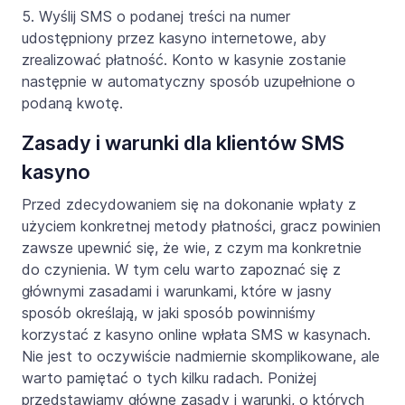
Wyślij SMS o podanej treści na numer
udostępniony przez kasyno internetowe, aby
zrealizować płatność. Konto w kasynie zostanie
następnie w automatyczny sposób uzupełnione o
podaną kwotę.
Zasady i warunki dla klientów SMS
kasyno
Przed zdecydowaniem się na dokonanie wpłaty z
użyciem konkretnej metody płatności, gracz powinien
zawsze upewnić się, że wie, z czym ma konkretnie
do czynienia. W tym celu warto zapoznać się z
głównymi zasadami i warunkami, które w jasny
sposób określają, w jaki sposób powinniśmy
korzystać z kasyno online wpłata SMS w kasynach.
Nie jest to oczywiście nadmiernie skomplikowane, ale
warto pamiętać o tych kilku radach. Poniżej
przedstawiamy główne zasady i warunki, o których