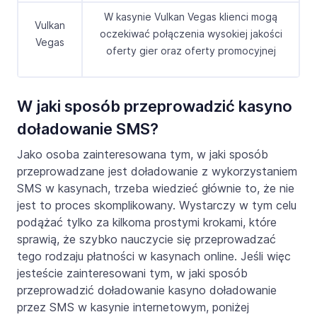
W kasynie Vulkan Vegas klienci mogą
Vulkan
oczekiwać połączenia wysokiej jakości
Vegas
oferty gier oraz oferty promocyjnej
W jaki sposób przeprowadzić kasyno
doładowanie SMS?
Jako osoba zainteresowana tym, w jaki sposób
przeprowadzane jest doładowanie z wykorzystaniem
SMS w kasynach, trzeba wiedzieć głównie to, że nie
jest to proces skomplikowany. Wystarczy w tym celu
podążać tylko za kilkoma prostymi krokami, które
sprawią, że szybko nauczycie się przeprowadzać
tego rodzaju płatności w kasynach online. Jeśli więc
jesteście zainteresowani tym, w jaki sposób
przeprowadzić doładowanie kasyno doładowanie
przez SMS w kasynie internetowym, poniżej