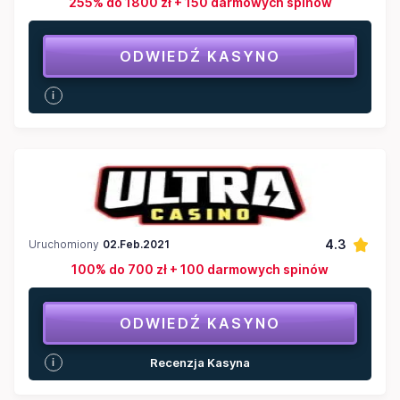
255% do 1800 zł + 150 darmowych spinów
Bitcoin, ethereum, Jeton, Litecoin,
Metody Wypłaty
MasterCard, Neteller, Ripple, Skrill, VISA
NetEnt, Pragmatic Play, Quickspin,
Oprogramowanie
ODWIEDŹ KASYNO
Big Time, Yggdrasil
Curaçao
Licencje
100% do 700 zł + 100 darmowych spinów
ULTRA
Kod
50 PLN,
Min Dep
50x,
WDZ
4.3
Uruchomiony
02.Feb.2021
02.Feb.2021
Uruchomiony
100% do 700 zł + 100 darmowych spinów
Interac, MasterCard, MiFinity,
Metody Wypłaty
Neteller, Skrill, Sofort Banking, Trustly, VISA
Pragmatic Play, Play'n GO,
Oprogramowanie
ODWIEDŹ KASYNO
Quickspin, Thunderkick, NYX Group
MGA
Licencje
Recenzja Kasyna