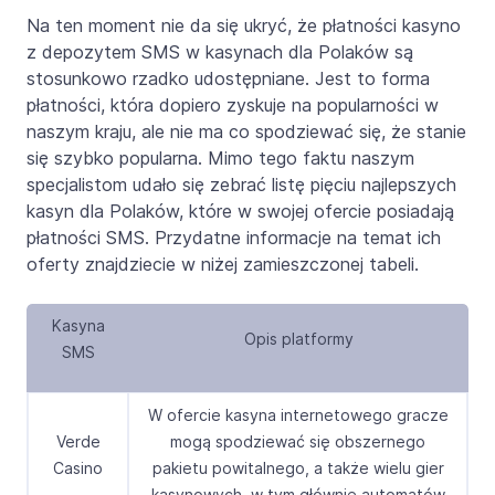
Na ten moment nie da się ukryć, że płatności kasyno
z depozytem SMS w kasynach dla Polaków są
stosunkowo rzadko udostępniane. Jest to forma
płatności, która dopiero zyskuje na popularności w
naszym kraju, ale nie ma co spodziewać się, że stanie
się szybko popularna. Mimo tego faktu naszym
specjalistom udało się zebrać listę pięciu najlepszych
kasyn dla Polaków, które w swojej ofercie posiadają
płatności SMS. Przydatne informacje na temat ich
oferty znajdziecie w niżej zamieszczonej tabeli.
Kasyna
Opis platformy
SMS
W ofercie kasyna internetowego gracze
Verde
mogą spodziewać się obszernego
Casino
pakietu powitalnego, a także wielu gier
kasynowych, w tym głównie automatów