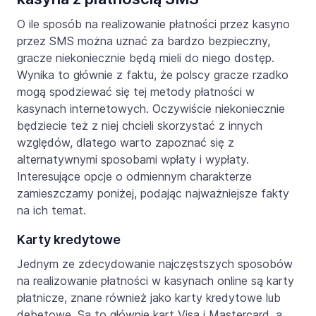
O ile sposób na realizowanie płatności przez kasyno
przez SMS można uznać za bardzo bezpieczny,
gracze niekoniecznie będą mieli do niego dostęp.
Wynika to głównie z faktu, że polscy gracze rzadko
mogą spodziewać się tej metody płatności w
kasynach internetowych. Oczywiście niekoniecznie
będziecie też z niej chcieli skorzystać z innych
względów, dlatego warto zapoznać się z
alternatywnymi sposobami wpłaty i wypłaty.
Interesujące opcje o odmiennym charakterze
zamieszczamy poniżej, podając najważniejsze fakty
na ich temat.
Karty kredytowe
Jednym ze zdecydowanie najczęstszych sposobów
na realizowanie płatności w kasynach online są karty
płatnicze, znane również jako karty kredytowe lub
debetowe. Są to głównie kart Visa i Mastercard, a