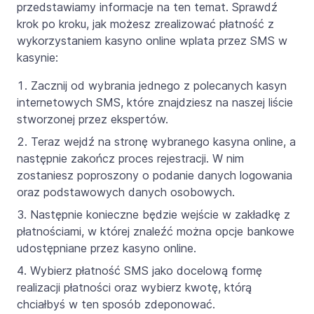
przedstawiamy informacje na ten temat. Sprawdź
krok po kroku, jak możesz zrealizować płatność z
wykorzystaniem kasyno online wplata przez SMS w
kasynie:
Zacznij od wybrania jednego z polecanych kasyn
internetowych SMS, które znajdziesz na naszej liście
stworzonej przez ekspertów.
Teraz wejdź na stronę wybranego kasyna online, a
następnie zakończ proces rejestracji. W nim
zostaniesz poproszony o podanie danych logowania
oraz podstawowych danych osobowych.
Następnie konieczne będzie wejście w zakładkę z
płatnościami, w której znaleźć można opcje bankowe
udostępniane przez kasyno online.
Wybierz płatność SMS jako docelową formę
realizacji płatności oraz wybierz kwotę, którą
chciałbyś w ten sposób zdeponować.