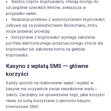
Bardzo często kryptowaluty oferują dostęp do
szczególnie szerokich limitów, zwłaszcza w
przypadku wpłat.
Realizacja przelewu z wykorzystaniem kryptowalut
odbywa się za pośrednictwem Blockchainu, który
może pobierać prowizję.
Korzystanie z kryptowalut wymaga założenia
portfela elektronicznego przeznaczonego stricte dla
kryptowalut lub założenia konta na giełdzie
kryptowalut.
Kasyno z wpłatą SMS — główne
korzyści
Każdy sposób na realizowanie wpłat i wypłat w
kasynie ma oczywiście swoje nieuniknione wady i
zalety. Zacznijmy od sprawdzenia tego, jakie korzyści
niesie za sobą korzystanie z płatności kasyno
internetowe SMS: