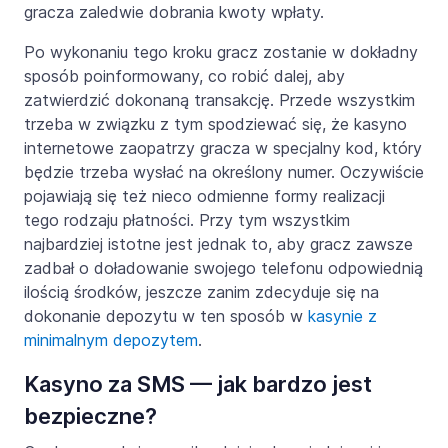
Inne sposoby na wpłaty i wypłaty kasyna z
gracza zaledwie dobrania kwoty wpłaty.
płatnością SMS
Po wykonaniu tego kroku gracz zostanie w dokładny
Karty kredytowe
sposób poinformowany, co robić dalej, aby
Portfele elektroniczne
zatwierdzić dokonaną transakcję. Przede wszystkim
trzeba w związku z tym spodziewać się, że kasyno
Kryptowaluta
internetowe zaopatrzy gracza w specjalny kod, który
Kasyno z wpłatą SMS — główne korzyści
będzie trzeba wysłać na określony numer. Oczywiście
pojawiają się też nieco odmienne formy realizacji
Kasyno depozyt przez SMS — główne
tego rodzaju płatności. Przy tym wszystkim
minusy
najbardziej istotne jest jednak to, aby gracz zawsze
Kasyno płatność za pomocą SMS opinie
zadbał o doładowanie swojego telefonu odpowiednią
ilością środków, jeszcze zanim zdecyduje się na
faq.block_title
dokonanie depozytu w ten sposób w
kasynie z
minimalnym depozytem
Czy da się realizować wygrane
.
przez kasyno przez SMS?
Kasyno za SMS — jak bardzo jest
W jaki sposób skorzystam ze
bezpieczne?
środków przez kasyno z wpłatą SMS?