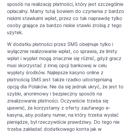
sposób na realizację płatności, który jest szczególnie
opłacalny. Mamy tutaj bowiem do czynienia z bardzo
niskimi stawkami wpłat, przez co tak naprawdę tylko
osoby grające za bardzo niskie stawki zrobią z tego
użytek.
W dodatku płatności przez SMS obejmuje tylko i
wyłącznie realizowanie wpłat, co sprawia, że limity
wpłat i wypłat mogą znacznie się różnić, gdyż gracz
musi skorzystać z innej opcji bankowej w celu
wypłaty środków. Najlepsze kasyno online z
płatnością SMS jest także rzadko udostępnianą
opcją dla Polaków. Nie da się jednak ukryć, że jest to
szybki, anonimowy i bezpieczny sposób na
zrealizowanie płatności. Oczywiście trzeba się
upewnić, że korzystamy z oferty zaufanego e-
kasyna, aby podany numer, na który trzeba wysłać
pieniądze, był rzeczywiście prawdziwy. Do tego nie
trzeba zakładać dodatkowego konta jak w