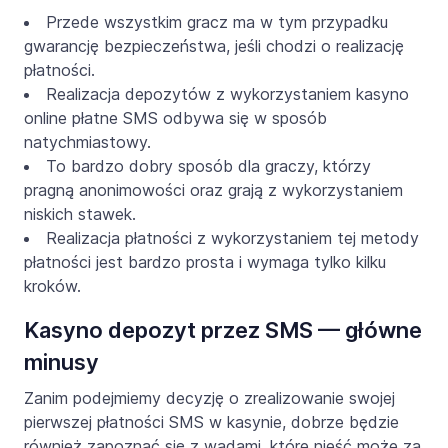
Przede wszystkim gracz ma w tym przypadku
gwarancję bezpieczeństwa, jeśli chodzi o realizację
płatności.
Realizacja depozytów z wykorzystaniem kasyno
online płatne SMS odbywa się w sposób
natychmiastowy.
To bardzo dobry sposób dla graczy, którzy
pragną anonimowości oraz grają z wykorzystaniem
niskich stawek.
Realizacja płatności z wykorzystaniem tej metody
płatności jest bardzo prosta i wymaga tylko kilku
kroków.
Kasyno depozyt przez SMS — główne
minusy
Zanim podejmiemy decyzję o zrealizowanie swojej
pierwszej płatności SMS w kasynie, dobrze będzie
również zapoznać się z wadami, które nieść może za