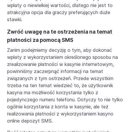
wpłaty o niewielkiej wartości, dlatego nie jest to
atrakcyjna opcja dla graczy preferujących duże
stawki.
Zwróć uwagę na te ostrzeżenia na temat
płatności za pomocą SMS
Zanim podejmiemy decyzję o tym, aby dokonać
wpłaty z wykorzystaniem określonego sposobu na
zrealizowanie płatności w kasynie internetowym,
powinniśmy zaczerpnąć informacji na temat
związanych z tym ostrzeżeń. Przede wszystkim
trzeba na ten temat wiedzieć to, że użytkownik
kasyna ma możliwość korzystania tylko z
pojedynczego numeru telefonu. Dotyczy to nie tylko
ogólnie korzystania z konta w kasynie, ale też
realizowania płatności z wykorzystaniem kasyno
online depozyt SMS.