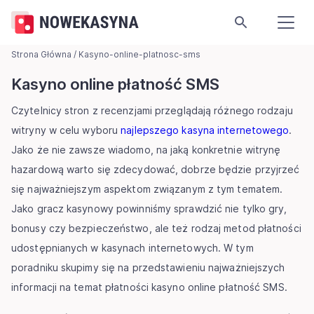
Strona Główna
/
Kasyno-online-platnosc-sms
Kasyno online płatność SMS
Czytelnicy stron z recenzjami przeglądają różnego rodzaju
witryny w celu wyboru
najlepszego kasyna internetowego
.
Jako że nie zawsze wiadomo, na jaką konkretnie witrynę
hazardową warto się zdecydować, dobrze będzie przyjrzeć
się najważniejszym aspektom związanym z tym tematem.
Jako gracz kasynowy powinniśmy sprawdzić nie tylko gry,
bonusy czy bezpieczeństwo, ale też rodzaj metod płatności
udostępnianych w kasynach internetowych. W tym
poradniku skupimy się na przedstawieniu najważniejszych
informacji na temat płatności kasyno online płatność SMS.