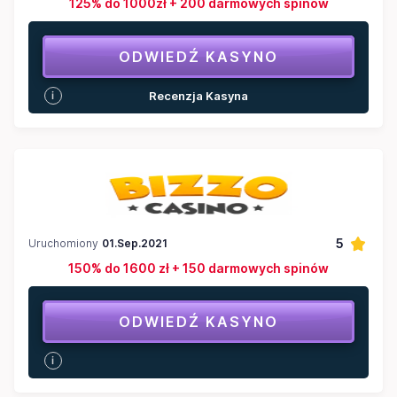
125% do 1000zł + 200 darmowych spinów
Bank Transfer, Bank Wire Transfer,
Metody Wypłaty
MasterCard, Neteller, Paysafe, Skrill, Trustly, VISA,
VISA (debit cards), Zimpler
ODWIEDŹ KASYNO
Microgaming, Pragmatic Play,
Oprogramowanie
Betsoft, Play'n GO, Elk
Recenzja Kasyna
MGA
Licencje
150% do 1600 zł + 150 darmowych spinów
80 PLN
Min Dep
40x,
WDZ
Nowi klienci,
Bonus dla
5
Uruchomiony
01.Sep.2021
01.Sep.2021
Uruchomiony
150% do 1600 zł + 150 darmowych spinów
Bitcoin, Bitcoin Cash, ethereum,
Metody Wypłaty
Maestro (by MasterCard), MasterCard, Tether, VISA
Betsoft, Yggdrasil, Wazdan,
Oprogramowanie
ODWIEDŹ KASYNO
Gamomat
Curaçao, Kahnawake
Licencje