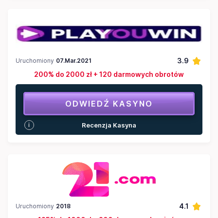
200% do 2000 zł + 120 darmowych obrotów
50 PLN
Min Dep
35x,
WDZ
3.9
Uruchomiony
07.Mar.2021
07.Mar.2021
Uruchomiony
200% do 2000 zł + 120 darmowych obrotów
Astropay Card, CASHlib, ecoPayz,
Metody Wypłaty
ethereum, eZeeWallet, GiroPay, iDebit, INSTADEBIT,
Jeton, MasterCard, MiFinity, Neosurf, Sofort Banking,
ODWIEDŹ KASYNO
VISA
NetEnt, Microgaming, Big Time,
Oprogramowanie
Recenzja Kasyna
iSoftBet, Blueprint
Curaçao
Licencje
125% do 1000zł + 200 darmowych spinów
50 PLN
Min Dep
50x,
WDZ
4.1
Uruchomiony
2018
2018
Uruchomiony