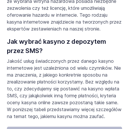
że wybrana witryna hazardowa posiada niezbędne
zezwolenia czy też licencję, które umożliwiają
oferowanie hazardu w internecie. Tego rodzaju
kasyna internetowe znajdziecie na tworzonych przez
ekspertów zestawieniach na naszej stronie.
Jak wybrać kasyno z depozytem
przez SMS?
Jakość usług świadczonych przez danego kasyno
internetowe jest uzależniona od wielu czynników. Nie
ma znaczenia, z jakiego konkretnie sposobu na
zrealizowanie płatności korzystamy. Bez względu na
to, czy zdecydujemy się postawić na kasyno wpłata
SMS, czy jakąkolwiek inną formę płatności, kryteria
oceny kasyna online zawsze pozostaną takie same.
W poniższej tabeli przedstawiamy więcej szczegółów
na temat tego, jakiemu kasynu można zaufać.