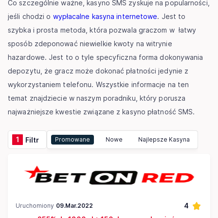
Co szczególnie ważne, kasyno SMS zyskuje na popularności,
jeśli chodzi o
wypłacalne kasyna internetowe
. Jest to
szybka i prosta metoda, która pozwala graczom w łatwy
sposób zdeponować niewielkie kwoty na witrynie
hazardowe. Jest to o tyle specyficzna forma dokonywania
depozytu, że gracz może dokonać płatności jedynie z
wykorzystaniem telefonu. Wszystkie informacje na ten
temat znajdziecie w naszym poradniku, który porusza
najważniejsze kwestie związane z kasyno płatność SMS.
1
Filtr
Promowane
Nowe
Najlepsze Kasyna
255% do 1800 zł + 150 darmowych spinów
40 PLN
Min Dep
45x,
WDZ
Nowi klienci,
Bonus dla
4
Uruchomiony
09.Mar.2022
09.Mar.2022
Uruchomiony